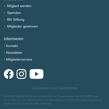
›
Mitglied werden
›
Spenden
›
BN Stiftung
›
Mitglieder gewinnen
Informieren
›
Kontakt
›
Newsletter
›
Mitgliederservice
Facebook
Instagram
YouTube
›
Impressum und Datenschutz
Der BUND Naturschutz ist laut Bescheid mit der Steuernummer 244/147/80055 vom
21.11.2025 von der Körperschafts- und Gewerbesteuer befreit. Ihre Zuwendung an den
BUND Naturschutz ist steuerlich absetzbar.