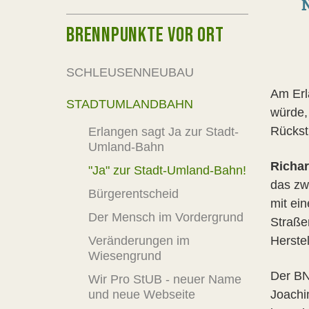
N
BRENNPUNKTE VOR ORT
SCHLEUSENNEUBAU
Am Erl
STADTUMLANDBAHN
würde,
Rückst
Erlangen sagt Ja zur Stadt-
Umland-Bahn
Richa
"Ja" zur Stadt-Umland-Bahn!
das zw
Bürgerentscheid
mit ei
Der Mensch im Vordergrund
Straßen
Veränderungen im
Herste
Wiesengrund
Der BN
Wir Pro StUB - neuer Name
und neue Webseite
Joachi