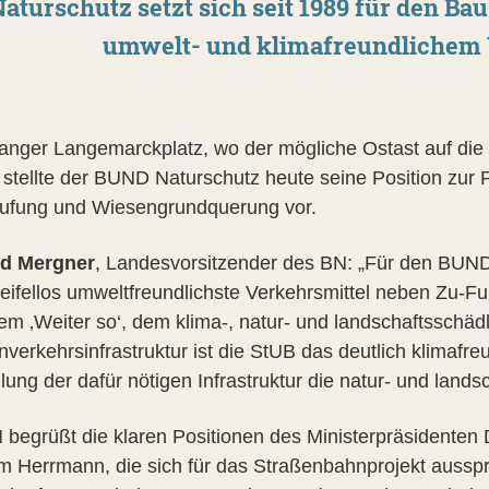
aturschutz setzt sich seit 1989 für den Ba
umwelt- und klimafreundlichem V
anger Langemarckplatz, wo der mögliche Ostast auf die d
 stellte der BUND Naturschutz heute seine Position zu
ufung und Wiesengrundquerung vor.
rd Mergner
, Landesvorsitzender des BN: „Für den BUND
eifellos umweltfreundlichste Verkehrsmittel neben Zu-
nem ‚Weiter so‘, dem klima-, natur- und landschaftssch
verkehrsinfrastruktur ist die StUB das deutlich klimafre
llung der dafür nötigen Infrastruktur die natur- und la
 begrüßt die klaren Positionen des Ministerpräsidenten
m Herrmann, die sich für das Straßenbahnprojekt ausspre