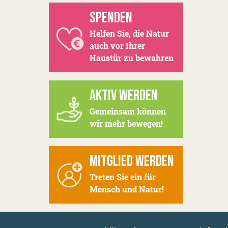
SPENDEN
Helfen Sie, die Natur
auch vor Ihrer
Haustür zu bewahren
AKTIV WERDEN
Gemeinsam können
wir mehr bewegen!
MITGLIED WERDEN
Treten Sie ein für
Mensch und Natur!