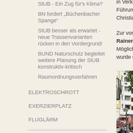
in Ver
StUB - Ein Zug für's Klima?
Führun
BN fordert „Büchenbacher
Christ
Spange“
StUB besser als erwartet -
Zur vo
neue Trassenvarianten
Raine
rücken in den Vordergrund!
Möglic
BUND Naturschutz begleitet
wurde 
weitere Planung der StUB
konstruktiv-kritisch
Raumordnungsverfahren
ELEKTROSCHROTT
EXERZIERPLATZ
FLUGLÄRM