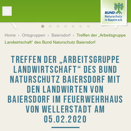
Home
›
Ortsgruppen
›
Baiersdorf
›
Treffen der „Arbeitsgruppe
Landwirtschaft“ des Bund Naturschutz Baiersdorf
TREFFEN DER „ARBEITSGRUPPE
LANDWIRTSCHAFT“ DES BUND
NATURSCHUTZ BAIERSDORF MIT
DEN LANDWIRTEN VON
BAIERSDORF IM FEUERWEHRHAUS
VON WELLERSTADT AM
05.02.2020