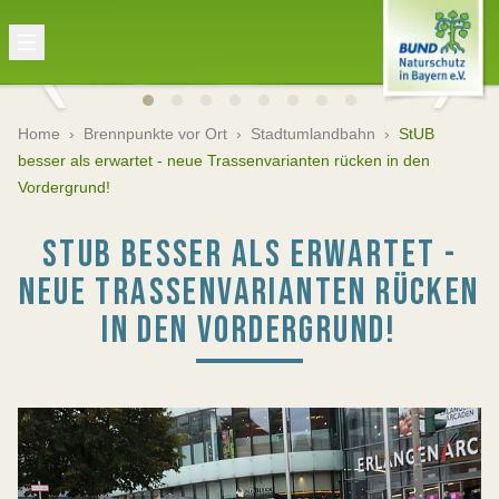
Home
›
Brennpunkte vor Ort
›
Stadtumlandbahn
›
StUB
besser als erwartet - neue Trassenvarianten rücken in den
Vordergrund!
STUB BESSER ALS ERWARTET -
NEUE TRASSENVARIANTEN RÜCKEN
IN DEN VORDERGRUND!