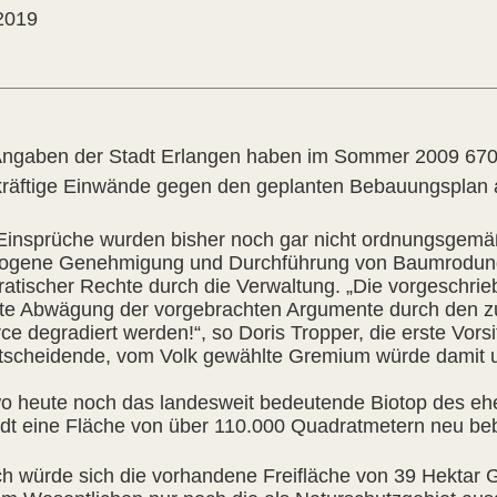
2019
ngaben der Stadt Erlangen haben im Sommer 2009 670 
kräftige Einwände gegen den geplanten Bebauungsplan
Einsprüche wurden bisher noch gar nicht ordnungsgemäß
ogene Genehmigung und Durchführung von Baumrodung
atischer Rechte durch die Verwaltung. „Die vorgeschri
te Abwägung der vorgebrachten Argumente durch den zus
rce degradiert werden!“, so Doris Tropper, die erste Vo
tscheidende, vom Volk gewählte Gremium würde damit 
wo heute noch das landesweit bedeutende Biotop des eh
adt eine Fläche von über 110.000 Quadratmetern neu be
h würde sich die vorhandene Freifläche von 39 Hektar Gr