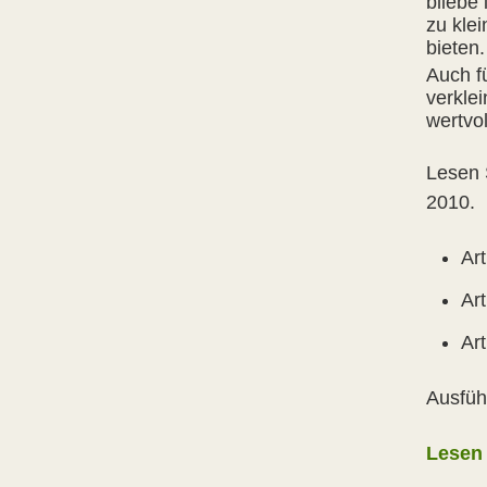
bliebe
zu kle
bieten.
Auch f
verkle
wertvol
Lesen 
2010.
Art
Art
Art
Ausfüh
Lesen