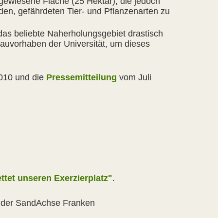
gewiesene Fläche (25 Hektar), die jedoch
en, gefährdeten Tier- und Pflanzenarten zu
as beliebte Naherholungsgebiet drastisch
Bauvorhaben der Universität, um dieses
010 und die
Pressemitteilung
vom Juli
ettet unseren Exerzierplatz"
.
h der SandAchse Franken