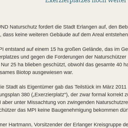
ND Naturschutz fordert die Stadt Erlangen auf, den Be
, dass keine weiteren Gebäude auf dem Areal entstehe
I entstand auf einem 15 ha großen Gelände, das im Geg
erplatzes und gegen die Forderungen der Naturschützer 
 Nur 25 ha blieben geschützt, obwohl das gesamte 40 h
sames Biotop ausgewiesen war.
ie Stadt als Eigentümer gab das Teilstück im März 2011
ngsplan 380 („Exerzierplatz“), der zwar formal korrek
 aber unter Missachtung von zwingenden Naturschutzrec
chützer das MPI keine Baugenehmigung bekommen dür
iner Hartmann, Vorsitzender der Erlanger Kreisgruppe de