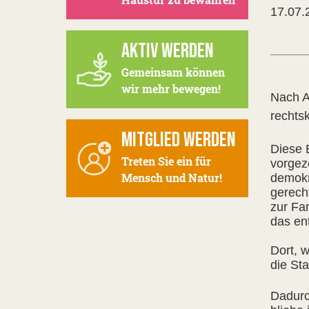
17.07.
AKTIV WERDEN
Gemeinsam können
wir mehr bewegen!
Nach A
rechts
MITGLIED WERDEN
Diese 
Treten Sie ein für
vorgez
Mensch und Natur!
demokr
gerech
zur Fa
das en
Dort, 
die St
Dadurc