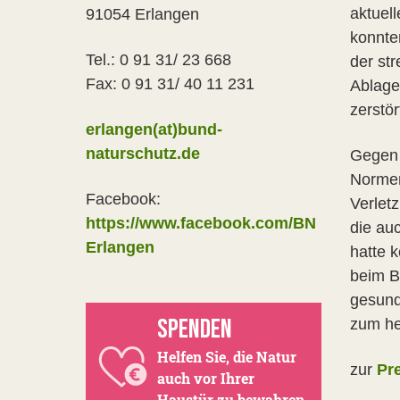
aktuel
91054 Erlangen
konnte
Tel.: 0 91 31/ 23 668
der str
Fax: 0 91 31/ 40 11 231
Ablage
zerstör
erlangen(at)bund-
naturschutz.de
Gegen 
Normen
Facebook:
Verlet
https://www.facebook.com/BN
die au
Erlangen
hatte 
beim B
gesund
SPENDEN
zum he
Helfen Sie, die Natur
zur
Pr
auch vor Ihrer
Haustür zu bewahren