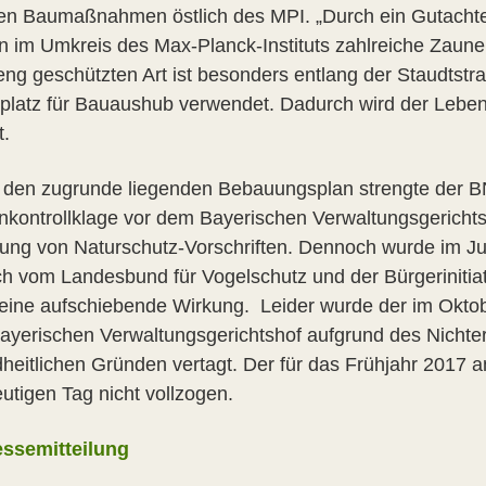
len Baumaßnahmen östlich des MPI. „Durch ein Gutacht
n im Umkreis des Max-Planck-Instituts zahlreiche Zaun
eng geschützten Art ist besonders entlang der Staudtstra
platz für Bauaushub verwendet. Dadurch wird der Lebe
t.
den zugrunde liegenden Bebauungsplan strengte der B
kontrollklage vor dem Bayerischen Verwaltungsgericht
zung von Naturschutz-Vorschriften. Dennoch wurde im J
ch vom Landesbund für Vogelschutz und der Bürgerinitiati
keine aufschiebende Wirkung. Leider wurde der im Okto
ayerischen Verwaltungsgerichtshof aufgrund des Nichter
heitlichen Gründen vertagt. Der für das Frühjahr 2017 a
utigen Tag nicht vollzogen.
essemitteilung