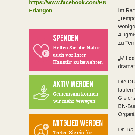
https://www.facebook.com/BN
Im Rah
Erlangen
„Tempo
wenige
4 µg/m³
SPENDEN
zu Tem
Helfen Sie, die Natur
auch vor Ihrer
„Mit d
Haustür zu bewahren
dramat
Die DUH
AKTIV WERDEN
laufen
Gemeinsam können
Gleich
wir mehr bewegen!
BN-Bun
Organi
MITGLIED WERDEN
Dr. Ra
Treten Sie ein für