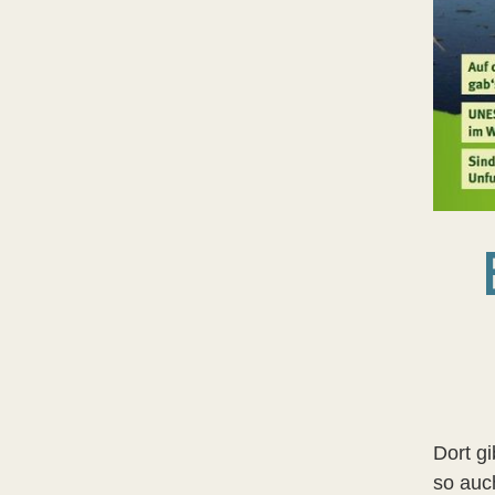
Dort g
so auch