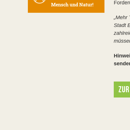
Forder
Mensch und Natur!
„Mehr 
Stadt E
zahlre
müssen
Hinwei
sende
ZUR