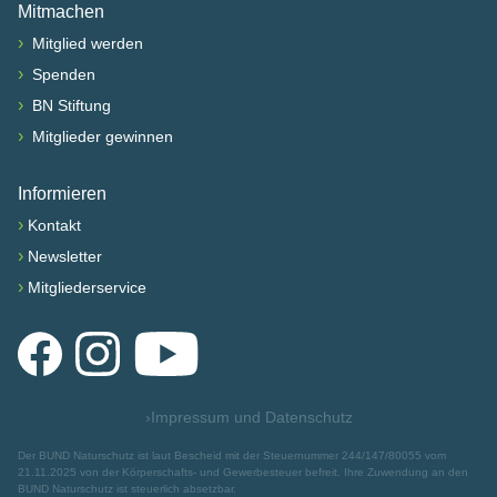
Mitmachen
›
Mitglied werden
›
Spenden
›
BN Stiftung
›
Mitglieder gewinnen
Informieren
›
Kontakt
›
Newsletter
›
Mitgliederservice
Facebook
Instagram
YouTube
›
Impressum und Datenschutz
Der BUND Naturschutz ist laut Bescheid mit der Steuernummer 244/147/80055 vom
21.11.2025 von der Körperschafts- und Gewerbesteuer befreit. Ihre Zuwendung an den
BUND Naturschutz ist steuerlich absetzbar.