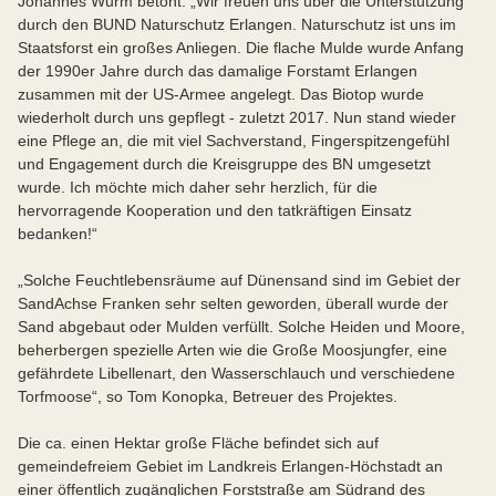
Johannes Wurm betont: „Wir freuen uns über die Unterstützung
durch den BUND Naturschutz Erlangen. Naturschutz ist uns im
Staatsforst ein großes Anliegen. Die flache Mulde wurde Anfang
der 1990er Jahre durch das damalige Forstamt Erlangen
zusammen mit der US-Armee angelegt. Das Biotop wurde
wiederholt durch uns gepflegt - zuletzt 2017. Nun stand wieder
eine Pflege an, die mit viel Sachverstand, Fingerspitzengefühl
und Engagement durch die Kreisgruppe des BN umgesetzt
wurde. Ich möchte mich daher sehr herzlich, für die
hervorragende Kooperation und den tatkräftigen Einsatz
bedanken!“
„Solche Feuchtlebensräume auf Dünensand sind im Gebiet der
SandAchse Franken sehr selten geworden, überall wurde der
Sand abgebaut oder Mulden verfüllt. Solche Heiden und Moore,
beherbergen spezielle Arten wie die Große Moosjungfer, eine
gefährdete Libellenart, den Wasserschlauch und verschiedene
Torfmoose“, so Tom Konopka, Betreuer des Projektes.
Die ca. einen Hektar große Fläche befindet sich auf
gemeindefreiem Gebiet im Landkreis Erlangen-Höchstadt an
einer öffentlich zugänglichen Forststraße am Südrand des