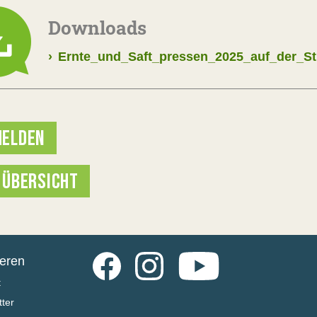
Downloads
›
Ernte_und_Saft_pressen_2025_auf_der_St
ELDEN
 ÜBERSICHT
Facebook
Instagram
YouTube
ieren
t
ter