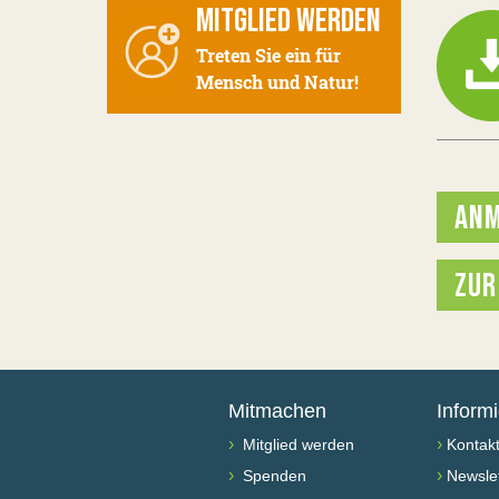
MITGLIED WERDEN
Treten Sie ein für
Mensch und Natur!
ANM
ZUR
Mitmachen
Inform
›
›
Mitglied werden
Kontak
›
›
Spenden
Newslet