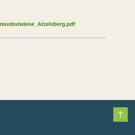
reuobstwiese_Atzelsberg.pdf
Nach 